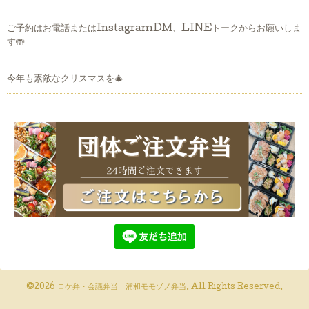
ご予約はお電話またはInstagramDM、LINEトークからお願いしま
す🤲
今年も素敵なクリスマスを🎄
©2026
ロケ弁・会議弁当 浦和モモゾノ弁当
. All Rights Reserved.