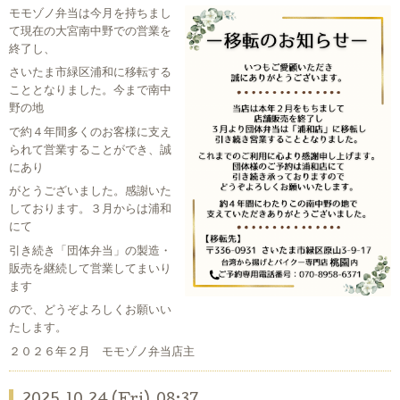
モモゾノ弁当は今月を持ちまし
て現在の大宮南中野での営業を
終了し、
さいたま市緑区浦和に移転する
こととなりました。今まで南中
野の地
で約４年間多くのお客様に支え
られて営業することができ、誠
にあり
がとうございました。感謝いた
しております。３月からは浦和
にて
引き続き「団体弁当」の製造・
販売を継続して営業してまいり
ます
ので、どうぞよろしくお願いい
たします。
２０２６年２月 モモゾノ弁当店主